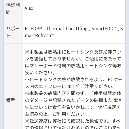
保証期
5 年
間
サポー
ETEDPP , Thermal Throttling , SmartEDD™ , S
ト
martRefresh™
※本製品は放熱用にヒートシンク及び冷却ファ
ンを装備しておりませんが、ご使用にあたって
はマザーボード付属の放熱用ヒートシンク等お
使いください。
※ヒートシンクの熱が放散されるよう、PCケー
ス内のエアフローには十分ご注意ください。
※本製品の故障内容を問わず、ご使用機器本体
備考
のダメージや記録されたデータの破損または消
失については責任を負いかねます。保証規定を
お読みの上、ご利用ください。
※転送速度は弊社にて確認した数値です。すべ
ての環境おいて保証されるものではございませ