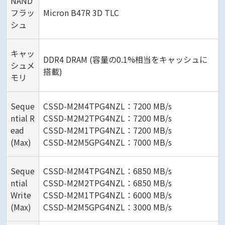
NAND
フラッ
Micron B47R 3D TLC
シュ
キャッ
DDR4 DRAM (容量の0.1%相当をキャッシュに
シュメ
搭載)
モリ
Seque
CSSD-M2M4TPG4NZL：7200 MB/s
ntial R
CSSD-M2M2TPG4NZL：7200 MB/s
ead
CSSD-M2M1TPG4NZL：7200 MB/s
(Max)
CSSD-M2M5GPG4NZL：7000 MB/s
Seque
CSSD-M2M4TPG4NZL：6850 MB/s
ntial
CSSD-M2M2TPG4NZL：6850 MB/s
Write
CSSD-M2M1TPG4NZL：6000 MB/s
(Max)
CSSD-M2M5GPG4NZL：3000 MB/s