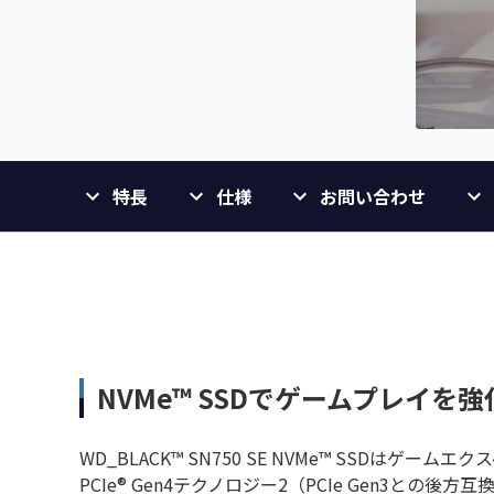
特長
仕様
お問い合わせ
NVMe™ SSDでゲームプレイを強
WD_BLACK™ SN750 SE NVMe™ SSDはゲ
PCIe® Gen4テクノロジー2（PCIe Gen3と