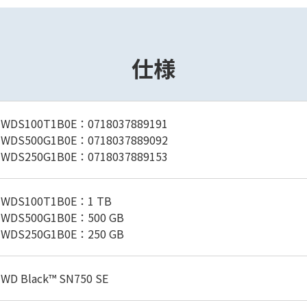
仕様
WDS100T1B0E：0718037889191
WDS500G1B0E：0718037889092
WDS250G1B0E：0718037889153
WDS100T1B0E：1 TB
WDS500G1B0E：500 GB
WDS250G1B0E：250 GB
WD Black™ SN750 SE