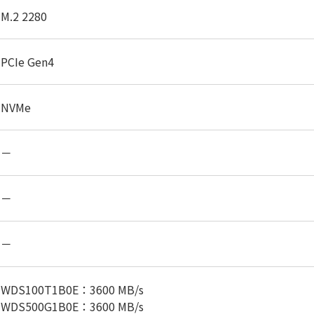
M.2 2280
PCIe Gen4
NVMe
－
－
－
WDS100T1B0E：3600 MB/s
WDS500G1B0E：3600 MB/s