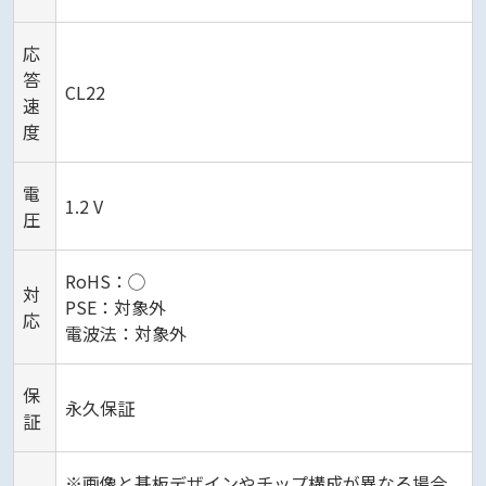
応
答
CL22
速
度
電
1.2 V
圧
RoHS：◯
対
PSE：対象外
応
電波法：対象外
保
永久保証
証
※画像と基板デザインやチップ構成が異なる場合