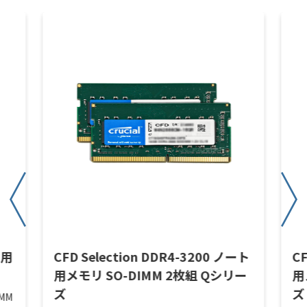
ト用
CFD Selection DDR4-3200 ノート
CF
用メモリ SO-DIMM 2枚組 Qシリー
用
ズ
ズ
IMM