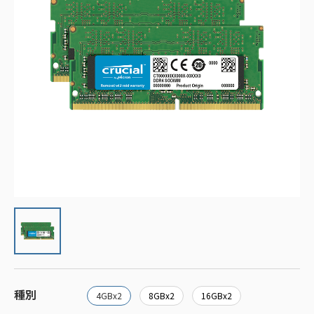
種別
4GBx2
8GBx2
16GBx2