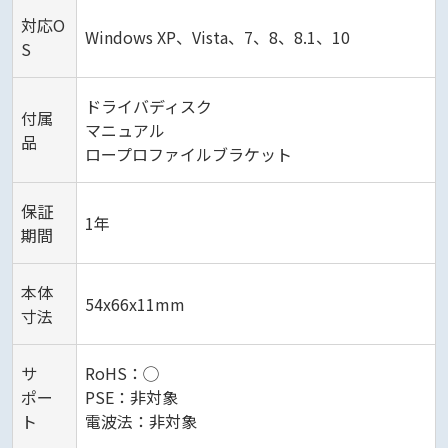
対応O
Windows XP、Vista、7、8、8.1、10
S
ドライバディスク
付属
マニュアル
品
ロープロファイルブラケット
保証
1年
期間
本体
54x66x11mm
寸法
サ
RoHS：◯
ポー
PSE：非対象
ト
電波法：非対象