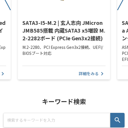
ed
SATA3-I5-M.2 | 玄人志向 JMicron
SA
 イ
JMB585搭載 内蔵SATA3 x5増設 M.
a
2-2282ボード (PCIe Gen3x2接続)
ン
Exp
M.2-2280、PCI Express Gen3x2接続、UEFI/
AS
BIOSブート対応
PC
EF
詳細をみる
キーワード検索