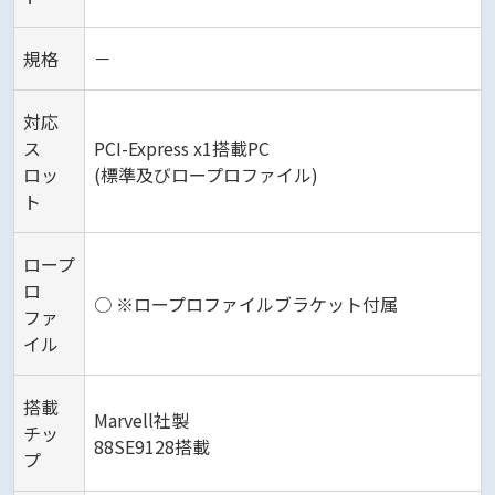
規格
－
対応
ス
PCI-Express x1搭載PC
ロッ
(標準及びロープロファイル)
ト
ロープ
ロ
○ ※ロープロファイルブラケット付属
ファ
イル
搭載
Marvell社製
チッ
88SE9128搭載
プ