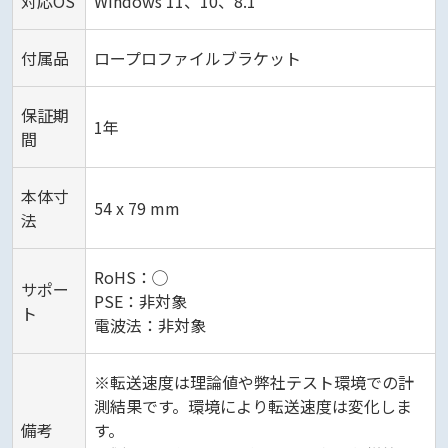
対応OS
Windows 11、10、8.1
付属品
ロープロファイルブラケット
保証期
1年
間
本体寸
54 x 79 mm
法
RoHS：◯
サポー
PSE：非対象
ト
電波法：非対象
※転送速度は理論値や弊社テスト環境での計
測結果です。環境により転送速度は変化しま
備考
す。