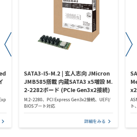
ed
SATA3-I5-M.2 | 玄人志向 JMicron
S
 イ
JMB585搭載 内蔵SATA3 x5増設 M.
M
2-2282ボード (PCIe Gen3x2接続)
x
Exp
M.2-2280、PCI Express Gen3x2接続、UEFI/
AS
BIOSブート対応
ト、
詳細をみる