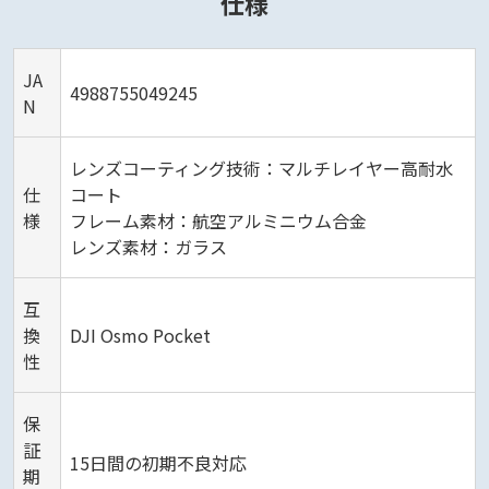
仕様
JA
4988755049245
N
レンズコーティング技術：マルチレイヤー高耐水
仕
コート
様
フレーム素材：航空アルミニウム合金
レンズ素材：ガラス
互
換
DJI Osmo Pocket
性
保
証
15日間の初期不良対応
期