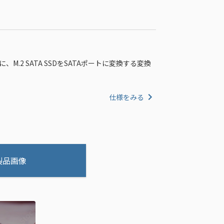
ss x4に、M.2 SATA SSDをSATAポートに変換する変換
仕様をみる
製品画像