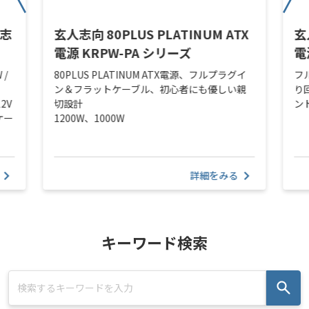
人志
玄人志向 80PLUS PLATINUM ATX
玄
電源 KRPW-PA シリーズ
電
 /
80PLUS PLATINUM ATX電源、フルプラグイ
フ
ン＆フラットケーブル、初心者にも優しい親
り
2V
切設計
ン
ケー
1200W、1000W
詳細をみる
キーワード検索