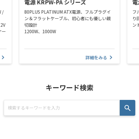
電源 KRPW-PA シリーズ
電
 /
80PLUS PLATINUM ATX電源、フルプラグイ
フ
ン＆フラットケーブル、初心者にも優しい親
り
2V
切設計
ン
ケー
1200W、1000W
詳細をみる
キーワード検索