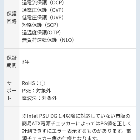
過電流保護（OCP）
過電圧保護（OVP）
保護
低電圧保護（UVP）
回路
短絡保護（SCP）
過温度保護(OTP)
無負荷運転保護（NLO）
保証
3年
期間
サ
RoHS：◯
ポー
PSE：対象外
ト
電波法：対象外
※Intel PSU DG 1.4以降に対応していない市販の
簡易ATX電源チェッカーによってはPG値を正しく
計測できずにエラー表示するものがあります。電
源チェッカー側の仕様となります。