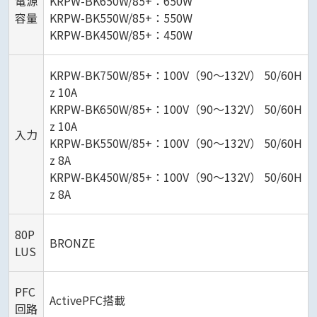
電源
KRPW-BK650W/85+：650W
容量
KRPW-BK550W/85+：550W
KRPW-BK450W/85+：450W
KRPW-BK750W/85+：100V（90～132V） 50/60H
z 10A
KRPW-BK650W/85+：100V（90～132V） 50/60H
z 10A
入力
KRPW-BK550W/85+：100V（90～132V） 50/60H
z 8A
KRPW-BK450W/85+：100V（90～132V） 50/60H
z 8A
80P
BRONZE
LUS
PFC
ActivePFC搭載
回路