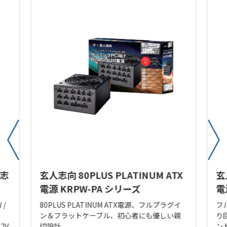
人志
玄人志向 80PLUS PLATINUM ATX
玄
電源 KRPW-PA シリーズ
電
 /
80PLUS PLATINUM ATX電源、フルプラグイ
フ
ン＆フラットケーブル、初心者にも優しい親
り
2V
切設計
ン