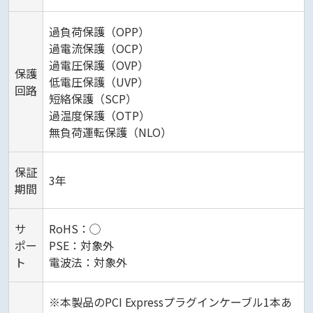
過負荷保護（OPP）
過電流保護（OCP）
過電圧保護（OVP）
保護
低電圧保護（UVP）
回路
短絡保護（SCP）
過温度保護（OTP）
無負荷運転保護（NLO）
保証
3年
期間
サ
RoHS：◯
ポー
PSE：対象外
ト
電波法：対象外
※本製品のPCI Expressプラグインケーブル1本あ