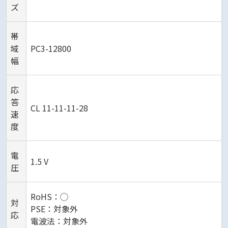
ズ
帯
域
PC3-12800
幅
応
答
CL 11-11-11-28
速
度
電
1.5 V
圧
RoHS：◯
対
PSE：対象外
応
電波法：対象外