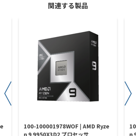
関連する製品
ze
100-100001978WOF | AMD Ryze
10
n 9 9950X3D2 プロセッサ
n