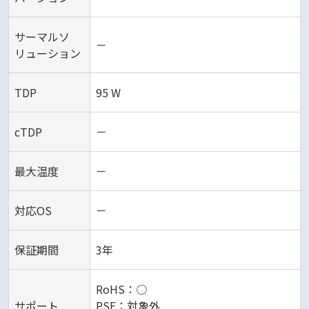
サーマルソ
－
リューション
TDP
95 W
cTDP
－
最大温度
－
対応OS
－
保証期間
3年
RoHS：○
サポート
PSE：対象外