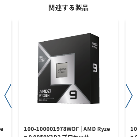
関連する製品
ze
100-100001978WOF | AMD Ryze
10
n 9 9950X3D2 プロセッサ
n