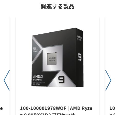
関連する製品
ze
100-100001978WOF | AMD Ryze
10
n 9 9950X3D2 プロセッサ
n