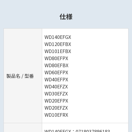
仕様
WD140EFGX
WD120EFBX
WD101EFBX
WD80EFPX
WD80EFBX
WD60EFPX
製品名 / 型番
WD40EFPX
WD40EFZX
WD30EFZX
WD20EFPX
WD20EFZX
WD10EFRX
WD140EFGX：0718037886183