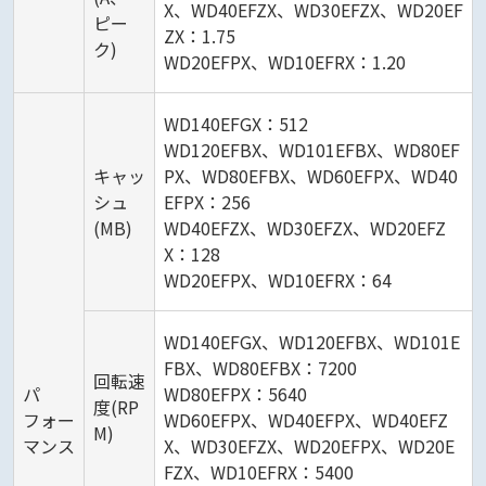
X、WD40EFZX、WD30EFZX、WD20EF
ピー
ZX：1.75
ク)
WD20EFPX、WD10EFRX：1.20
WD140EFGX：512
WD120EFBX、WD101EFBX、WD80EF
キャッ
PX、WD80EFBX、WD60EFPX、WD40
シュ
EFPX：256
(MB)
WD40EFZX、WD30EFZX、WD20EFZ
X：128
WD20EFPX、WD10EFRX：64
WD140EFGX、WD120EFBX、WD101E
FBX、WD80EFBX：7200
回転速
パ
WD80EFPX：5640
度(RP
フォー
WD60EFPX、WD40EFPX、WD40EFZ
M)
マンス
X、WD30EFZX、WD20EFPX、WD20E
FZX、WD10EFRX：5400