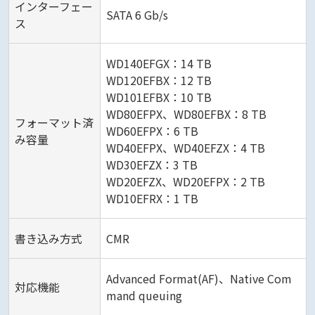
インターフェー
SATA 6 Gb/s
ス
WD140EFGX：14 TB
WD120EFBX：12 TB
WD101EFBX：10 TB
WD80EFPX、WD80EFBX：8 TB
フォーマット済
WD60EFPX：6 TB
み容量
WD40EFPX、WD40EFZX：4 TB
WD30EFZX：3 TB
WD20EFZX、WD20EFPX：2 TB
WD10EFRX：1 TB
書き込み方式
CMR
Advanced Format(AF)、Native Com
対応機能
mand queuing