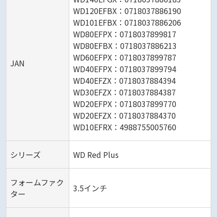
WD120EFBX：0718037886190
WD101EFBX：0718037886206
WD80EFPX：0718037899817
WD80EFBX：0718037886213
WD60EFPX：0718037899787
JAN
WD40EFPX：0718037899794
WD40EFZX：0718037884394
WD30EFZX：0718037884387
WD20EFPX：0718037899770
WD20EFZX：0718037884370
WD10EFRX：4988755005760
シリーズ
WD Red Plus
フォームファク
3.5インチ
ター