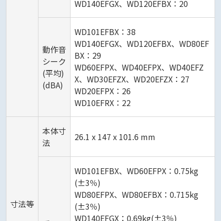
WD140EFGX、WD120EFBX：20
WD101EFBX：38
WD140EFGX、WD120EFBX、WD80EF
動作音
BX：29
シーク
WD60EFPX、WD40EFPX、WD40EFZ
(平均)
X、WD30EFZX、WD20EFZX：27
(dBA)
WD20EFPX：26
WD10EFRX：22
本体寸
26.1 x 147 x 101.6 mm
法
WD101EFBX、WD60EFPX：0.75kg
(±3％)
WD80EFPX、WD80EFBX：0.715kg
寸法等
(±3％)
WD140EFGX：0.69kg(±3％)