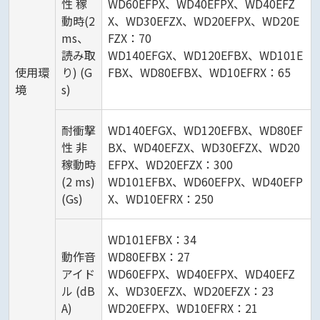
性 稼
WD60EFPX、WD40EFPX、WD40EFZ
動時(2
X、WD30EFZX、WD20EFPX、WD20E
ms、
FZX：70
読み取
WD140EFGX、WD120EFBX、WD101E
使用環
り) (G
FBX、WD80EFBX、WD10EFRX：65
境
s)
耐衝撃
WD140EFGX、WD120EFBX、WD80EF
性 非
BX、WD40EFZX、WD30EFZX、WD20
稼動時
EFPX、WD20EFZX：300
(2 ms)
WD101EFBX、WD60EFPX、WD40EFP
(Gs)
X、WD10EFRX：250
WD101EFBX：34
動作音
WD80EFBX：27
アイド
WD60EFPX、WD40EFPX、WD40EFZ
ル (dB
X、WD30EFZX、WD20EFZX：23
A)
WD20EFPX、WD10EFRX：21