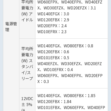
平均所
WD60EFPX、WD40EFPX、WD40EFZ
要電力
X、WD30EFZX、WD20EFZX：3.1
(W) ア
WD140EFGX：3.0
イドル
WD120EFBX：2.9
電源管
WD20EFPX：2.4
理
WD10EFRX：2.3
WD140EFGX、WD80EFBX：0.8
平均所
WD120EFBX：0.6
要電力
WD101EFBX：0.5
(W) ス
WD40EFZX、WD30EFZX、WD20EFZ
タンバ
X、WD10EFRX：0.4
イ/ス
WD60EFPX、WD40EFPX、WD20EFP
リープ
X：0.3
WD140EFGX、WD80EFBX：1.85
12VDC
WD120EFBX：1.84
± 5%
WD101EFBX、WD60EFPX、WD40EFP
(A、