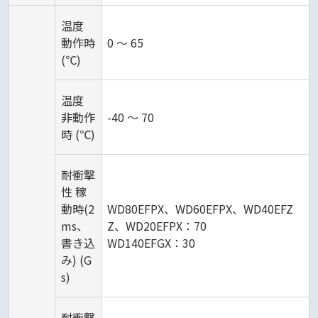
温度
動作時
0 ～ 65
(℃)
温度
非動作
-40 ～ 70
時 (℃)
耐衝撃
性 稼
動時(2
WD80EFPX、WD60EFPX、WD40EFZ
ms、
Z、WD20EFPX：70
書き込
WD140EFGX：30
み) (G
s)
耐衝撃