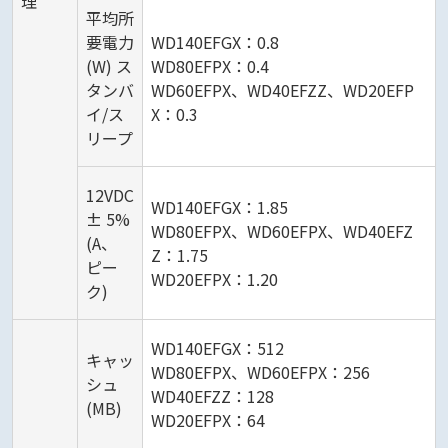
理
平均所
要電力
WD140EFGX：0.8
(W) ス
WD80EFPX：0.4
タンバ
WD60EFPX、WD40EFZZ、WD20EFP
イ/ス
X：0.3
リープ
12VDC
WD140EFGX：1.85
± 5%
WD80EFPX、WD60EFPX、WD40EFZ
(A、
Z：1.75
ピー
WD20EFPX：1.20
ク)
WD140EFGX：512
キャッ
WD80EFPX、WD60EFPX：256
シュ
WD40EFZZ：128
(MB)
WD20EFPX：64