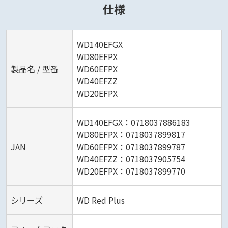
仕様
WD140EFGX
WD80EFPX
製品名 / 型番
WD60EFPX
WD40EFZZ
WD20EFPX
WD140EFGX：0718037886183
WD80EFPX：0718037899817
JAN
WD60EFPX：0718037899787
WD40EFZZ：0718037905754
WD20EFPX：0718037899770
シリーズ
WD Red Plus