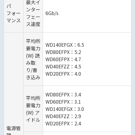
最大イ
パ
ンター
フォー
6Gb/s
フェー
マンス
ス速度
平均所
WD140EFGX：6.5
要電力
WD80EFPX：5.2
(W) 読
WD60EFPX：4.7
み取
WD40EFZZ：4.5
り/書
WD20EFPX：4.0
き込み
WD80EFPX：3.4
平均所
WD60EFPX：3.1
要電力
WD140EFGX：3.0
(W) ア
WD40EFZZ：2.9
イドル
WD20EFPX：2.4
電源管