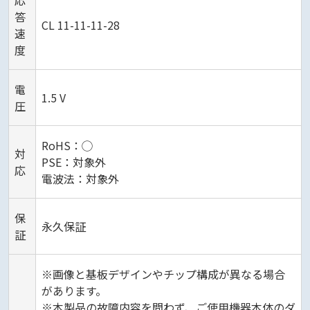
応
答
CL 11-11-11-28
速
度
電
1.5 V
圧
RoHS：◯
対
PSE：対象外
応
電波法：対象外
保
永久保証
証
※画像と基板デザインやチップ構成が異なる場合
があります。
※本製品の故障内容を問わず、ご使用機器本体のダ