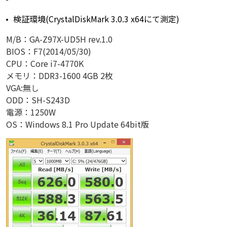
検証環境(CrystalDiskMark 3.0.3 x64にて測定)
M/B：GA-Z97X-UD5H rev.1.0
BIOS：F7(2014/05/30)
CPU：Core i7-4770K
メモリ：DDR3-1600 4GB 2枚
VGA:無し
ODD：SH-S243D
電源：1250W
OS：Windows 8.1 Pro Update 64bit版