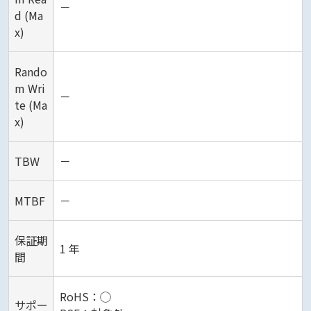
－
d (Ma
x)
Rando
m Wri
－
te (Ma
x)
TBW
－
MTBF
－
保証期
1 年
間
RoHS：◯
サポー