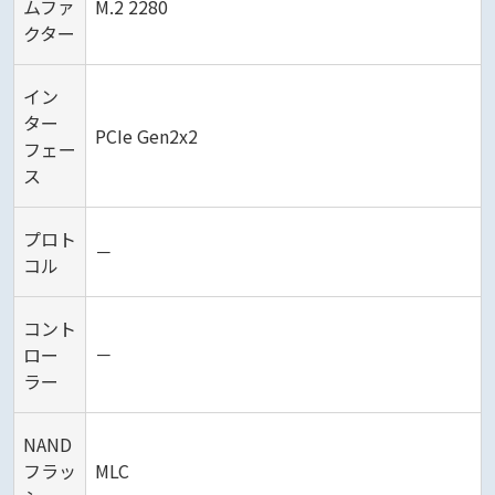
ムファ
M.2 2280
クター
イン
ター
PCIe Gen2x2
フェー
ス
プロト
－
コル
コント
ロー
－
ラー
NAND
フラッ
MLC