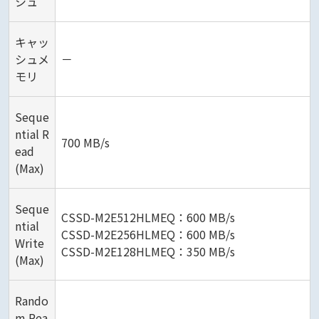
シュ
キャッ
シュメ
－
モリ
Seque
ntial R
700 MB/s
ead
(Max)
Seque
CSSD-M2E512HLMEQ：600 MB/s
ntial
CSSD-M2E256HLMEQ：600 MB/s
Write
CSSD-M2E128HLMEQ：350 MB/s
(Max)
Rando
m Rea