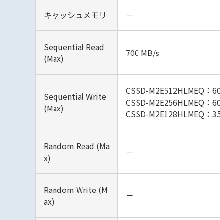
キャッシュメモリ
－
Sequential Read
700 MB/s
(Max)
CSSD-M2E512HLMEQ：60
Sequential Write
CSSD-M2E256HLMEQ：60
(Max)
CSSD-M2E128HLMEQ：35
Random Read (Ma
－
x)
Random Write (M
－
ax)