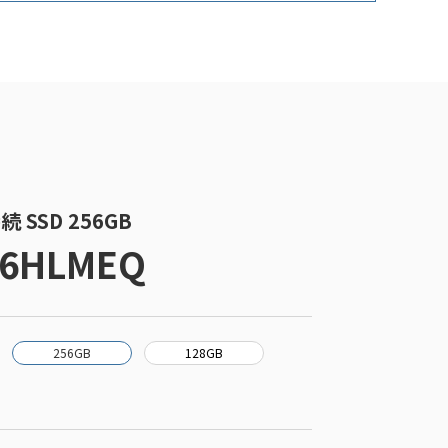
続 SSD 256GB
56HLMEQ
256GB
128GB