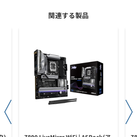
関連する製品
ク)
Z890 LiveMixer WiFi | ASRock(ア
Z8