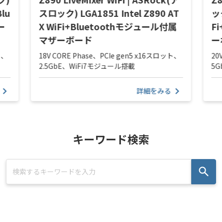
Blu
スロック) LGA1851 Intel Z890 AT
ック
ー
X WiFi+Bluetoothモジュール付属
F
マザーボード
ー
ト、
18V CORE Phase、PCIe gen5 x16スロット、
20
2.5GbE、WiFi7モジュール搭載
5
詳細をみる
キーワード検索