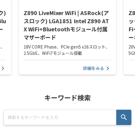
ク)
Z890 LiveMixer WiFi | ASRock(ア
Z8
Blu
スロック) LGA1851 Intel Z890 AT
ック
ー
X WiFi+Bluetoothモジュール付属
F
マザーボード
ー
ト、
18V CORE Phase、PCIe gen5 x16スロット、
20
2.5GbE、WiFi7モジュール搭載
5
詳細をみる
キーワード検索