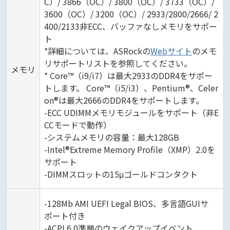
C）/ 3866（OC）/ 3800（OC）/ 3733（OC）/
3600（OC）/ 3200（OC）/ 2933/2800/2666/ 2
400/2133非ECC、バッファなしメモリをサポー
ト
*詳細については、ASRockの
Webサイト
のメモ
リサポートリストを参照してください。
メモリ
* Core™（i9/i7）は最大2933のDDR4をサポー
トします。 Core™（i5/i3）、Pentium®、Celer
on®は最大2666のDDR4をサポートします。
-ECC UDIMMメモリモジュールをサポート（非E
CCモードで動作）
-システムメモリの容量：最大128GB
-Intel®Extreme Memory Profile（XMP）2.0を
サポート
-DIMMスロットの15μゴールドコンタクト
-128Mb AMI UEFI Legal BIOS、多言語GUIサ
ポート付き
-ACPI 6.0準拠のウェイクアップイベント