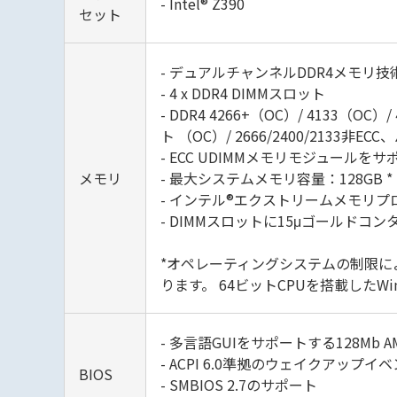
- Intel® Z390
セット
- デュアルチャンネルDDR4メモリ技
- 4 x DDR4 DIMMスロット
- DDR4 4266+（OC）/ 4133（OC）
ト （OC）/ 2666/2400/2133非
- ECC UDIMMメモリモジュールを
メモリ
- 最大システムメモリ容量：128GB *
- インテル®エクストリームメモリプロ
- DIMMスロットに15μゴールドコン
*オペレーティングシステムの制限によ
ります。 64ビットCPUを搭載したW
- 多言語GUIをサポートする128Mb AM
- ACPI 6.0準拠のウェイクアップイ
BIOS
- SMBIOS 2.7のサポート