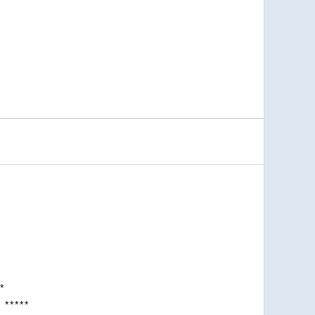
*
***