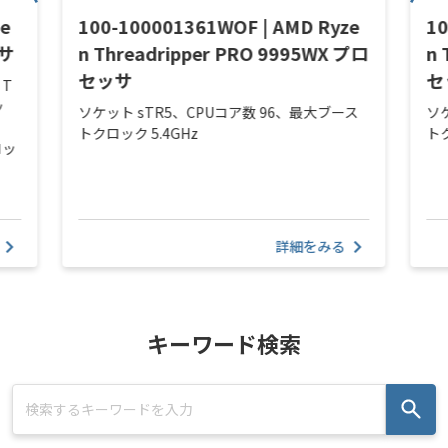
ze
100-100001361WOF | AMD Ryze
10
ッサ
n Threadripper PRO 9995WX プロ
n 
セッサ
セ
 T
ッ
ソケット sTR5、CPUコア数 96、最大ブース
ソ
トクロック 5.4GHz
トク
ロッ
詳細をみる
キーワード検索