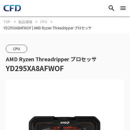
TOP
製品情報
CPU
YD295XA8AFWOF | AMD Ryzen Threadripper プロセッサ
CPU
AMD Ryzen Threadripper プロセッサ
YD295XA8AFWOF