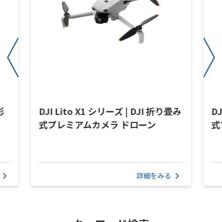
影
DJI Lito X1 シリーズ | DJI 折り畳み
D
式プレミアムカメラ ドローン
式
詳細をみる