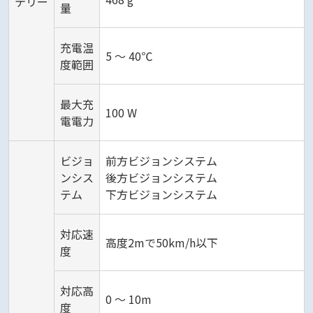
テリー
量
充電温
5 ～ 40℃
度範囲
最大充
100 W
電電力
ビジョ
前方ビジョンシステム
ンシス
後方ビジョンシステム
テム
下方ビジョンシステム
対応速
高度2mで50km/h以下
度
対応高
0 ～ 10m
度