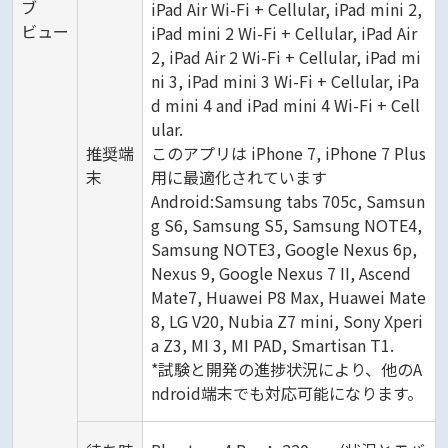
ブ
iPad Air Wi-Fi + Cellular, iPad mini 2,
ビュー
iPad mini 2 Wi-Fi + Cellular, iPad Air
2, iPad Air 2 Wi-Fi + Cellular, iPad mi
ni 3, iPad mini 3 Wi-Fi + Cellular, iPa
d mini 4 and iPad mini 4 Wi-Fi + Cell
ular.
推奨端
このアプリは iPhone 7, iPhone 7 Plus
末
用に最適化されています
Android:Samsung tabs 705c, Samsun
g S6, Samsung S5, Samsung NOTE4,
Samsung NOTE3, Google Nexus 6p,
Nexus 9, Google Nexus 7 II, Ascend
Mate7, Huawei P8 Max, Huawei Mate
8, LG V20, Nubia Z7 mini, Sony Xperi
a Z3, MI 3, MI PAD, Smartisan T1.
*試験と開発の進捗状況により、他のA
ndroid端末でも対応可能になります。