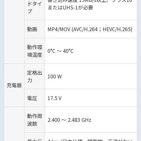
ドタイ
またはUHS-1が必要
プ
動画
MP4/MOV (AVC/H.264；HEVC/H.265)
動作環
0°C ～ 40°C
境温度
定格出
100 W
力
充電器
電圧
17.5 V
動作周
2.400 ～ 2.483 GHz
波数