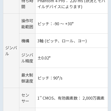
待ち時
Phantom 4 Pro： 220 ms (状況とモバ
間
イルデバイスによります)
操作可
ピッチ：-90 ～ +30°
能範囲
機構
3軸 (ピッチ、ロール、ヨー)
ジンバ
ル
ジンバ
±0.02°
ル精度
最大制
ピッチ：90°/s
御速度
セン
1’’ CMOS、有効画素数： 2,000万画素
サー