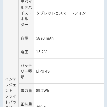
モバイ
ルデバ
イス・
タブレットとスマートフォン
ホル
ダー
容量
5870 mAh
電圧
15.2 V
バッテ
リー種
LiPo 4S
類
インテ
リジェ
ント
電力量
89.2Wh
フライ
トバッ
正味重
468 g