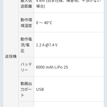
最大伝
4 km (日本仕様、障害物、干渉がない
送距離
場合)
動作環
0 ～ 40℃
境温度
動作電
流/電
1.2 A @7.4 V
圧
送信機
バッテ
6000 mAh LiPo 2S
リー
動画出
力ポー
USB
ト