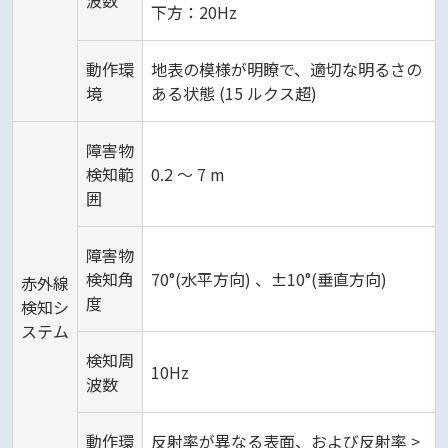
波数
下方：20Hz
動作環
地表の模様が明瞭で、適切な明るさの
境
ある状態 (15 ルクス超)
障害物
検知範
0.2 ～ 7 m
囲
障害物
検知角
70°(水平方向) 、±10°(垂直方向)
赤外線
度
検知シ
ステム
検知周
10Hz
波数
動作環
反射率が異なる表面、および反射率 >