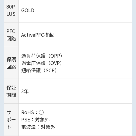
80P
GOLD
LUS
PFC
ActivePFC搭載
回路
過負荷保護（OPP）
保護
過電圧保護（OVP）
回路
短絡保護（SCP）
保証
3年
期間
サ
RoHS：◯
ポー
PSE：対象外
ト
電波法：対象外