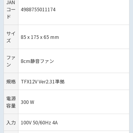
JAN
コー
4988755011174
ド
サイ
85 x 175 x 65 mm
ズ
ファ
8cm静音ファン
ン
規格
TFX12V Ver2.31準拠
電源
300 W
容量
入力
100V 50/60Hz 4A