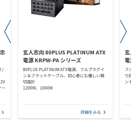
人志
玄人志向 80PLUS PLATINUM ATX
玄
電源 KRPW-PA シリーズ
電
 /
80PLUS PLATINUM ATX電源、フルプラグイ
フ
ン＆フラットケーブル、初心者にも優しい親
り
2V
切設計
ン
ケー
1200W、1000W
詳細をみる