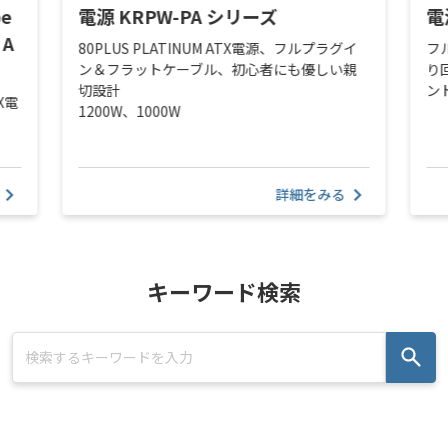
be
電源 KRPW-PA シリーズ
電
 A
80PLUS PLATINUM ATX電源、フルプラグイ
フ
ン＆フラットケーブル、初心者にも優しい親
り
切設計
ン
TX電
1200W、1000W
詳細をみる
キーワード検索