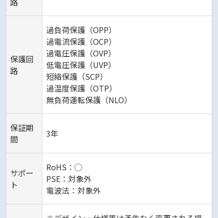
路
過負荷保護（OPP）
過電流保護（OCP）
過電圧保護（OVP）
保護回
低電圧保護（UVP）
路
短絡保護（SCP）
過温度保護（OTP）
無負荷運転保護（NLO）
保証期
3年
間
RoHS：◯
サポー
PSE：対象外
ト
電波法：対象外