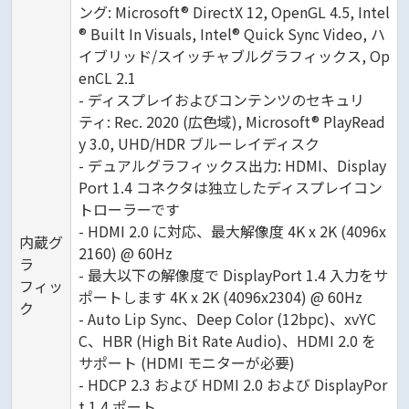
ング: Microsoft® DirectX 12, OpenGL 4.5, Intel
® Built In Visuals, Intel® Quick Sync Video, ハ
イブリッド/スイッチャブルグラフィックス, Op
enCL 2.1
- ディスプレイおよびコンテンツのセキュリ
ティ: Rec. 2020 (広色域), Microsoft® PlayRead
y 3.0, UHD/HDR ブルーレイディスク
- デュアルグラフィックス出力: HDMI、Display
Port 1.4 コネクタは独立したディスプレイコン
トローラーです
- HDMI 2.0 に対応、最大解像度 4K x 2K (4096x
内蔵グ
2160) @ 60Hz
ラ
- 最大以下の解像度で DisplayPort 1.4 入力をサ
フィッ
ポートします 4K x 2K (4096x2304) @ 60Hz
ク
- Auto Lip Sync、Deep Color (12bpc)、xvYC
C、HBR (High Bit Rate Audio)、HDMI 2.0 を
サポート (HDMI モニターが必要)
- HDCP 2.3 および HDMI 2.0 および DisplayPor
t 1.4 ポート