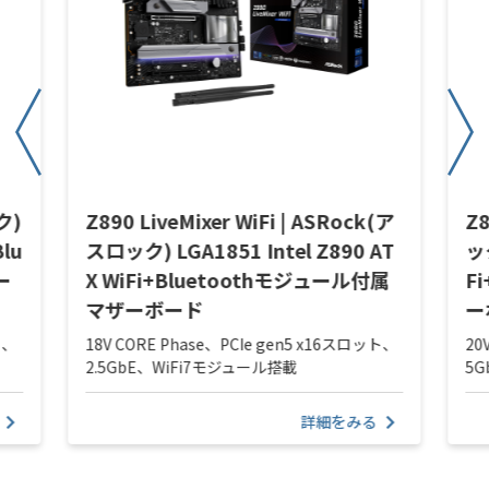
ク)
Z890 LiveMixer WiFi | ASRock(ア
Z8
Blu
スロック) LGA1851 Intel Z890 AT
ック
ー
X WiFi+Bluetoothモジュール付属
F
マザーボード
ー
ト、
18V CORE Phase、PCIe gen5 x16スロット、
20
2.5GbE、WiFi7モジュール搭載
5
詳細をみる