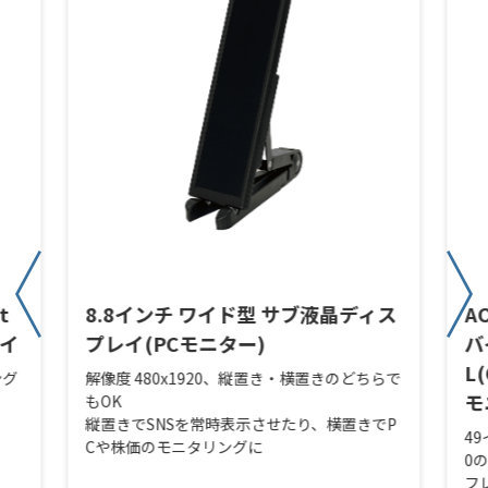
t
8.8インチ ワイド型 サブ液晶ディス
A
レイ
プレイ(PCモニター)
バ
L
ング
解像度 480x1920、縦置き・横置きのどちらで
モ
もOK
縦置きでSNSを常時表示させたり、横置きでP
49
Cや株価のモニタリングに
0
フ