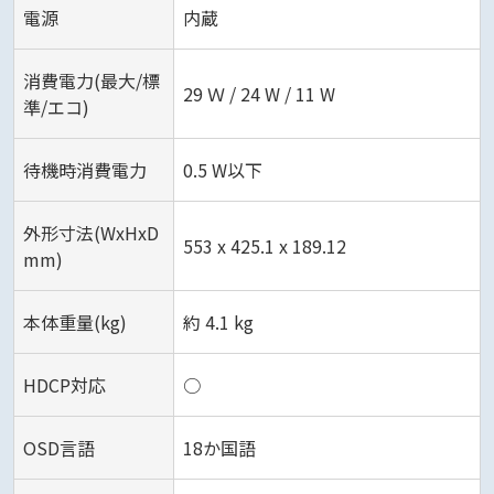
電源
内蔵
消費電力(最大/標
29 Ｗ / 24 W / 11 W‎
準/エコ)
待機時消費電力
0.5 W以下
外形寸法(WxHxD
553 x 425.1 x 189.12‎
mm)
本体重量(kg)
約 4.1 kg‎
HDCP対応
○
OSD言語
18か国語‎