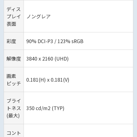
ディス
プレイ
ノングレア
表面
彩度
90% DCI-P3 / 123% sRGB
解像度
3840 x 2160 (UHD)
画素
0.181(H) x 0.181(V)
ピッチ
ブライ
トネス
350 cd/m2 (TYP)
(最大)
コント