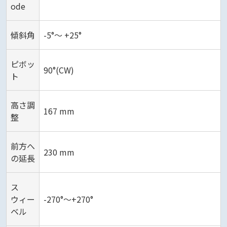
ode
傾斜角
-5°～ +25°
ピボッ
90°(CW)
ト
高さ調
167 mm
整
前方へ
230 mm
の延長
ス
ウィー
-270°～+270°
ベル