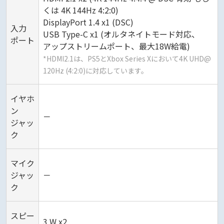
くは 4K 144Hz 4:2:0)
DisplayPort 1.4 x1 (DSC)
入力
USB Type-C x1 (オルタネイトモード対応、
ポート
アップストリームポート、最大18W給電)
*HDMI2.1は、PS5とXbox Series Xにおいて4K UHD@
120Hz (4:2:0)に対応しています。
イヤホ
ン
－
ジャッ
ク
マイク
ジャッ
－
ク
スピー
3 W x2