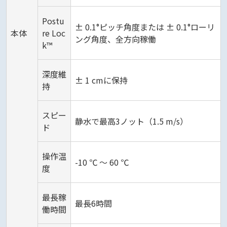
Postu
± 0.1°ピッチ角度または ± 0.1°ローリ
本体
re Loc
ング角度、全方向稼働
k™
深度維
± 1 cmに保持
持
スピー
静水で最高3ノット（1.5 m/s）
ド
操作温
-10 ℃ ～ 60 ℃
度
最長稼
最長6時間
働時間