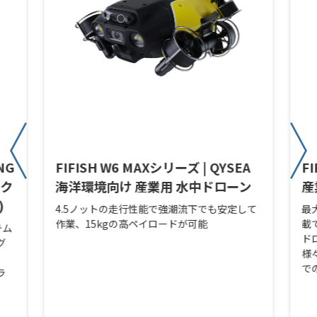
NG
FIFISH W6 MAXシリーズ | QYSEA
F
ック
海洋環境向け 産業用 水中ドローン
産
)
4.5ノットの走行性能で強潮流下でも安定して
最
作業、15kgの高ペイロードが可能
載
テム
ド
グ
様
で
ラ