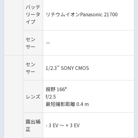
バッテ
リータ
リチウムイオンPanasonic 21700
イプ
セン
－
サー
セン
1/2.3” SONY CMOS
サー
視野 166°
レンズ
f/2.5
最短撮影距離 0.4 m
露出補
- 3 EV ～ + 3 EV
正