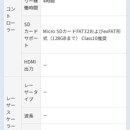
リー稼
4時間
働時間
コン
ト
ロー
SD
ラー
カード
Micro SDカードFAT32およびexFAT形
サポー
式（128GBまで） Class10推奨
ト
HDMI
－
出力
レー
ザータ
－
レー
イプ
ザー
ス
波長
－
ケー
ラー