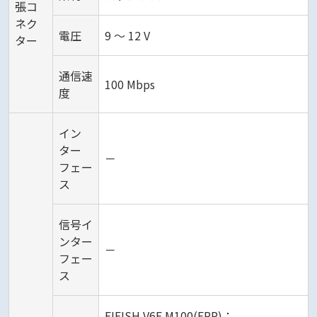
張コ
ネク
電圧
9 ～ 12 V
ター
通信速
100 Mbps
度
イン
ター
－
フェー
ス
信号イ
ンター
－
フェー
ス
FIFISH V6E M100(EPP)：