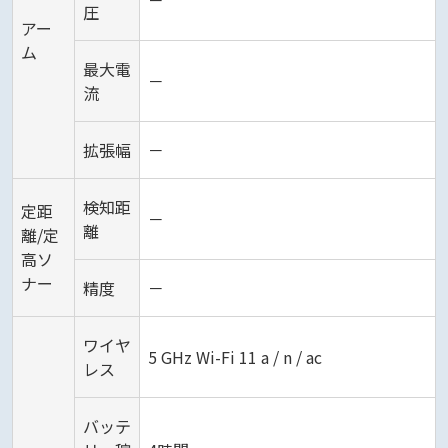
圧
アー
ム
最大電
－
流
拡張幅
－
検知距
定距
－
離
離/定
高ソ
ナー
精度
－
ワイヤ
5 GHz Wi-Fi 11 a / n / ac
レス
バッテ