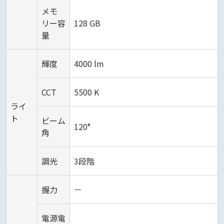
メモ
リー容
128 GB
量
輝度
4000 lm
CCT
5500 K
ライ
ト
ビーム
120°
角
調光
3段階
握力
－
電源電
－