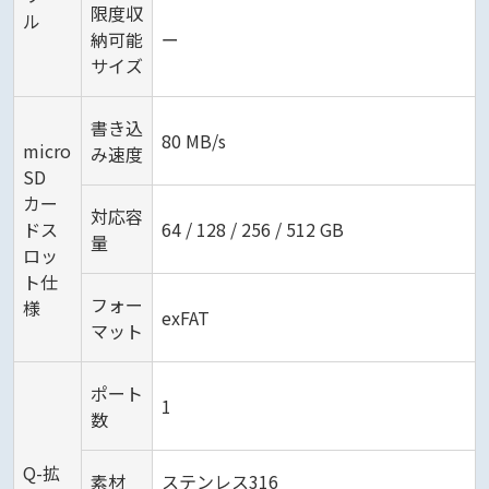
限度収
ル
納可能
ー
サイズ
書き込
80 MB/s
micro
み速度
SD
カー
対応容
ドス
64 / 128 / 256 / 512 GB
量
ロッ
ト仕
フォー
様
exFAT
マット
ポート
1
数
Q-拡
素材
ステンレス316