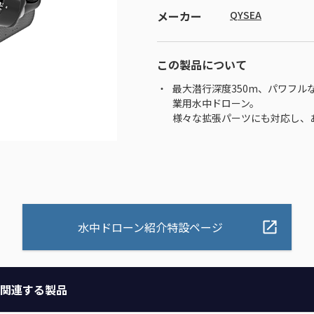
メーカー
QYSEA
この製品について
最大潜行深度350m、パワフル
業用水中ドローン。
様々な拡張パーツにも対応し、
水中ドローン紹介特設ページ
関連する製品