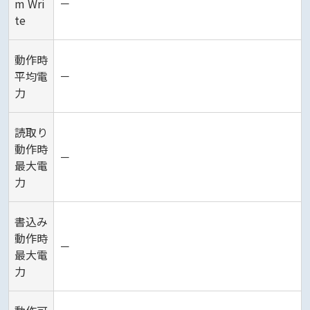
m Wri
－
te
動作時
平均電
－
力
読取り
動作時
－
最大電
力
書込み
動作時
－
最大電
力