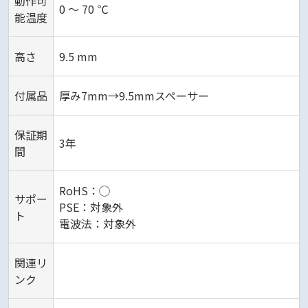
動作可
0 ～ 70 ℃
能温度
高さ
9.5 mm
付属品
厚み7mm→9.5mmスペーサー
保証期
3年
間
RoHS：◯
サポー
PSE：対象外
ト
電波法：対象外
関連リ
ンク