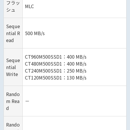
フラッ
MLC
シュ
Seque
ntial R
500 MB/s
ead
CT960M500SSD1：400 MB/s
Seque
CT480M500SSD1：400 MB/s
ntial
CT240M500SSD1：250 MB/s
Write
CT120M500SSD1：130 MB/s
Rando
m Rea
－
d
Rando