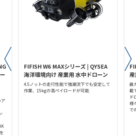
NG
FIFISH W6 MAXシリーズ | QYSEA
F
リー
海洋環境向け 産業用 水中ドローン
産
4.5ノットの走行性能で強潮流下でも安定して
最
作業、15kgの高ペイロードが可能
載
ド
のア
様
で
ン
4K
子を