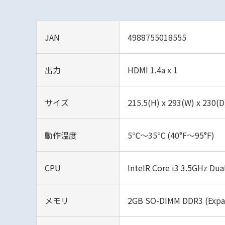
JAN
4988755018555
出力
HDMI 1.4a x 1
サイズ
215.5(H) x 293(W) x 230(
動作温度
5℃～35℃ (40°F～95°F)
CPU
IntelR Core i3 3.5GHz Dua
メモリ
2GB SO-DIMM DDR3 (Expa