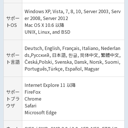
Windows XP, Vista, 7, 8, 10, Server 2003, Serv
サポー
er 2008, Server 2012
トOS
Mac OS X 10.6 以降
UNIX, Linux, and BSD
Deutsch, English, Français, Italiano, Nederlan
サポー
ds,Русский, 日本語, 한글, 简体中文, 繁體中文,
ト言語
Česká,Polski, Svenska, Dansk, Norsk, Suomi,
Português,Türkçe, Español, Magyar
Internet Explore 11 以降
サポー
FireFox
トブラ
Chrome
ウザ
Safari
Microsoft Edge