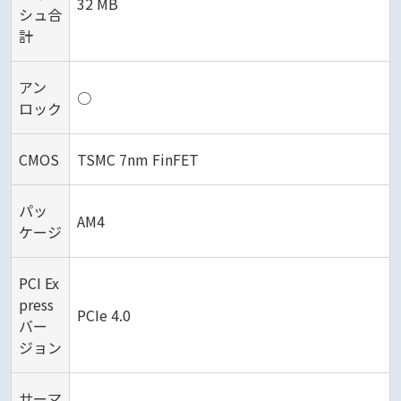
32 MB
シュ合
計
アン
○
ロック
CMOS
TSMC 7nm FinFET
パッ
AM4
ケージ
PCI Ex
press
PCIe 4.0
バー
ジョン
サーマ