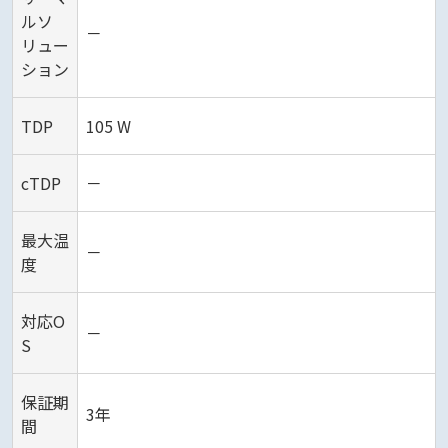
ルソ
－
リュー
ション
TDP
105 W
cTDP
－
最大温
－
度
対応O
－
S
保証期
3年
間