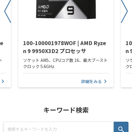
ze
100-100001978WOF | AMD Ryze
10
n 9 9950X3D2 プロセッサ
n
ト
ソケット AM5、CPUコア数 16、最大ブースト
ソ
クロック 5.6GHz
クロ
詳細をみる
キーワード検索