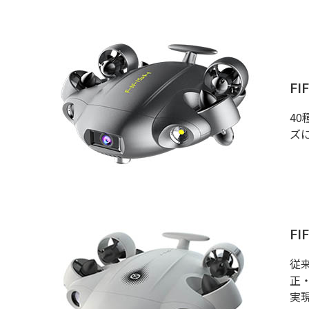
FI
4
ズ
FI
従
正
実