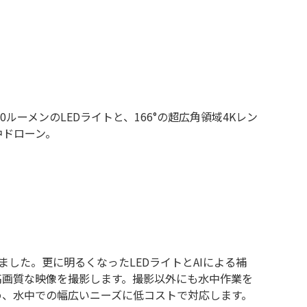
ルーメンのLEDライトと、166°の超広角領域4Kレン
中ドローン。
ました。更に明るくなったLEDライトとAIによる補
高画質な映像を撮影します。撮影以外にも水中作業を
め、水中での幅広いニーズに低コストで対応します。