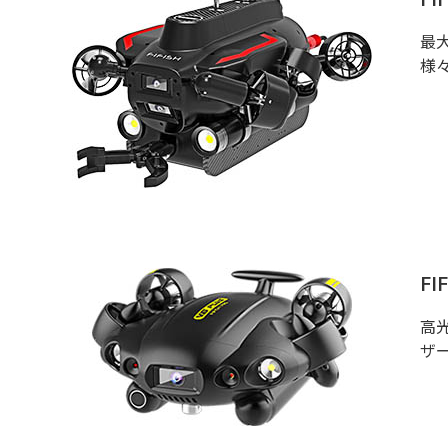
最
様
FI
高
ザ