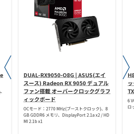
ze
DUAL-RX9050-O8G | ASUS(エイ
H
スース) Radeon RX 9050 デュアル
ック
ファン搭載 オーバークロックグラフ
T
ト
ィックボード
6 
ロッ
OCモード：2770 MHz(ブーストクロック)、8
GB GDDR6 メモリ、DisplayPort 2.1a x2 / HD
MI 2.1b x1