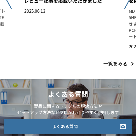
レビュー記事を掲載いただきました
を
イト
2025.06.13
MD
TE
5
掲載
き
PC
ー
202
一覧をみる
よくある質問
製品に関するトラブルの解決方法や
セットアップ方法などプロがわかりやすく説明します
よくある質問