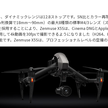
ーを搭載し、ダイナミックレンジは12.8ストップです。SN比とカラ
35mm判換算で18mm～90mm）の最大8種類の標準M4/3レン
を採用することにより、Zenmuse X5Sは、Cinema DNGとApple
を使用して4k動画を30fpsで撮影できるようになりました（H264、H
も可能です。Zenmuse X5Sは、プロフェッショナルレベルの