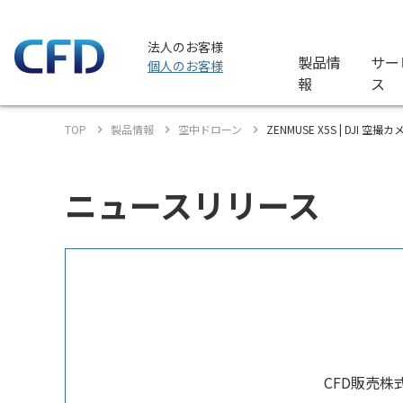
法人のお客様
製品情
サー
個人のお客様
報
ス
TOP
製品情報
空中ドローン
ZENMUSE X5S | DJI 空撮カ
ニュースリリース
CFD販売株