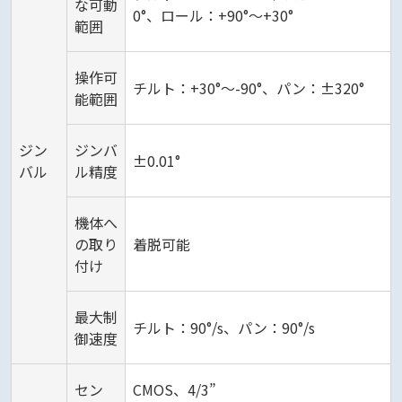
な可動
0°、ロール：+90°～+30°
範囲
操作可
チルト：+30°～-90°、パン：±320°
能範囲
ジン
ジンバ
±0.01°
バル
ル精度
機体へ
の取り
着脱可能
付け
最大制
チルト：90°/s、パン：90°/s
御速度
セン
CMOS、4/3”