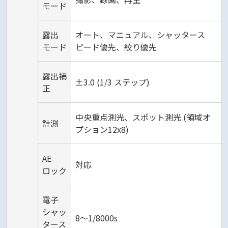
モード
露出
オート、マニュアル、シャッタース
モード
ピード優先、絞り優先
露出補
±3.0 (1/3 ステップ)
正
中央重点測光、スポット測光 (領域オ
計測
プション12x8)
AE
対応
ロック
電子
シャッ
8～1/8000s
タース