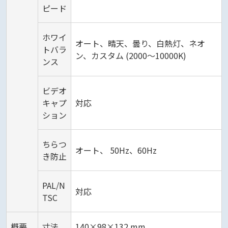
ピード
ホワイ
オート、晴天、曇り、白熱灯、ネオ
トバラ
ン、カスタム (2000～10000K)
ンス
ビデオ
キャプ
対応
ション
ちらつ
オート、 50Hz、60Hz
き防止
PAL/N
対応
TSC
概要
寸法
140×98×132 mm