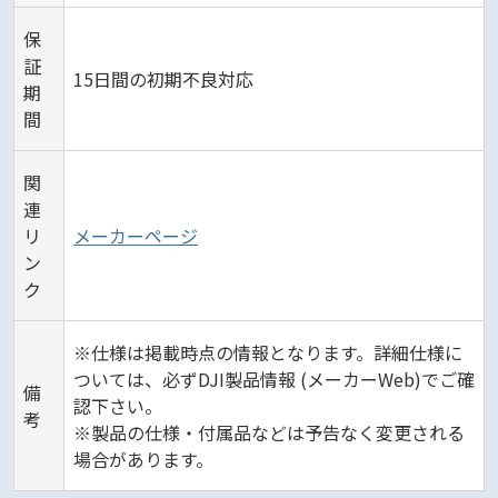
保
証
15日間の初期不良対応
期
間
関
連
リ
メーカーページ
ン
ク
※仕様は掲載時点の情報となります。詳細仕様に
ついては、必ずDJI製品情報 (メーカーWeb)でご確
備
認下さい。
考
※製品の仕様・付属品などは予告なく変更される
場合があります。