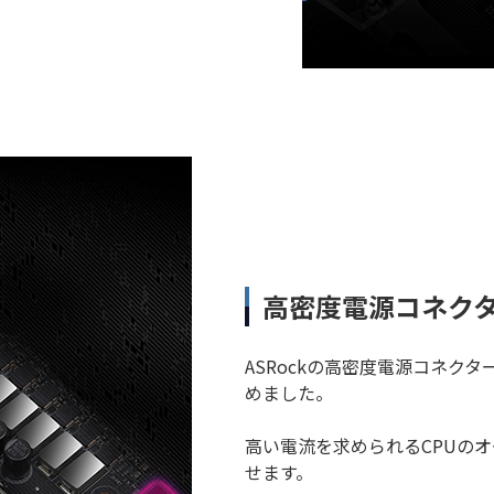
高密度電源コネク
ASRockの高密度電源コネク
めました。
高い電流を求められるCPUの
せます。