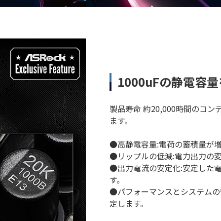
1000uFの静電容
製品寿命 約20,000時間の
ます。
●高静電容量:電荷の蓄積量が
●リップルの低減:電力出力の
●出力電流の安定化:安定した
す。
●パフォーマンスとシステムの
定します。