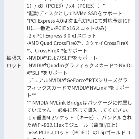
1）/ x8（PCIE3）/ x4（PCIE5））*
*起動ディスクとしてNVMe SSDをサポート
*PCI Express 4.0は次世代CPUにて対応予定(CP
Uに一番近いPCIE x16スロットのみ)
-2 x PCI Express 3.0 x1スロット
-AMD Quad CrossFireX™、3ウェイCrossFireX
™、CrossFireX™をサポート
拡張ス
-NVIDIA®およびSLI™をサポート
ロット
-NVIDIA®QuadroグラフィックスカードでNVIDI
A®SLI™をサポート
-デュアルNVIDIA®GeForce®RTXシリーズグラ
フィックスカードでNVIDIA®NVLink™をサポー
ト**
** NVIDIA NVLink Bridgeはパッケージに付属し
ていません。 必要に応じて購入してください。
-1 x 垂直M.2ソケット（キーE）、バンドルされ
たWiFi-802.11axモジュール（背面I/O上）
-VGA PCIeスロット（PCIE1）の15μゴールドコ