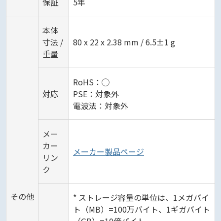
保証
5年
本体
寸法 /
80 x 22 x 2.38 mm / 6.5±1 g
重量
RoHS：◯
対応
PSE：対象外
電波法：対象外
メー
カー
メーカー製品ページ
リン
ク
その他
* ストレージ容量の単位は、1メガバイ
ト（MB）=100万バイト、1ギガバイト