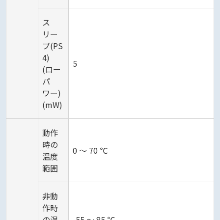
ス
リー
プ(PS
4)
5
(ロー
パ
ワー)
(mW)
動作
時の
0 ～ 70 ℃
温度
範囲
非動
作時
の温
-55 ～ 85 ℃