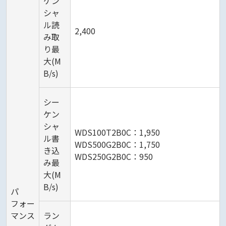
ケン
シャ
ル読
2,400
み取
り最
大(M
B/s)
シー
ケン
シャ
WDS100T2B0C：1,950
ル書
WDS500G2B0C：1,750
き込
WDS250G2B0C：950
み最
大(M
B/s)
パ
フォー
マンス
ラン