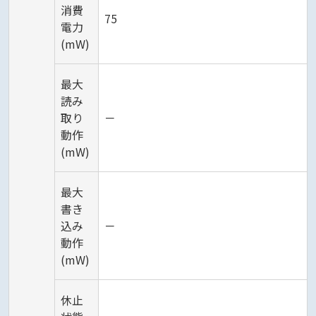
消費
75
電力
(mW)
最大
読み
取り
－
動作
(mW)
最大
書き
込み
－
動作
(mW)
休止