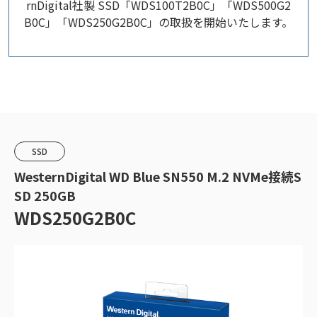
rnDigital社製 SSD「WDS100T2B0C」「WDS500G2
B0C」「WDS250G2B0C」の取扱を開始いたします。
SSD
WesternDigital WD Blue SN550 M.2 NVMe接続S
SD 250GB
WDS250G2B0C