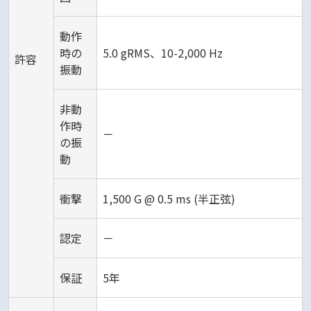
動作
時の
5.0 gRMS、10-2,000 Hz
許容
振動
非動
作時
－
の振
動
衝撃
1,500 G @ 0.5 ms (半正弦)
認定
－
保証
5年