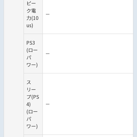
ピー
ク電
－
力(10
us)
PS3
(ロー
－
パ
ワー)
ス
リー
プ(PS
4)
－
(ロー
パ
ワー)