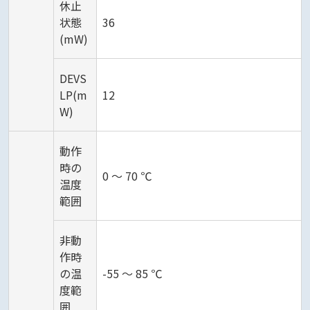
休止
状態
36
(mW)
DEVS
LP(m
12
W)
動作
時の
0 ～ 70 ℃
温度
範囲
非動
作時
の温
-55 ～ 85 ℃
度範
囲