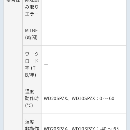
み取り
エラー
MTBF
－
(時間)
ワーク
ロード
－
率 (T
B/年)
温度
動作時
WD20SPZX、WD10SPZX：0 ～ 60
(℃)
温度
非動作
WD20SPZX、WD10SPZX：-40 ～ 65