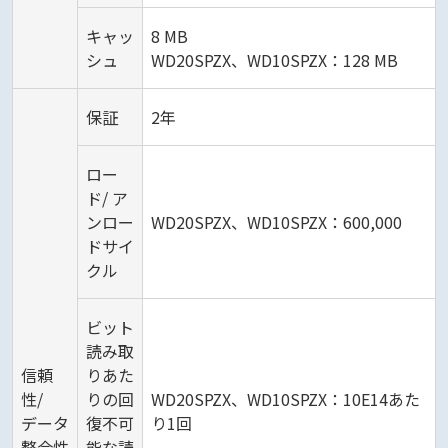
キャッ
8 MB
シュ
WD20SPZX、WD10SPZX：128 MB
保証
2年
ロー
ド/ ア
ンロー
WD20SPZX、WD10SPZX：600,000
ドサイ
クル
ビット
読み取
信頼
りあた
性/
りの回
WD20SPZX、WD10SPZX：10E14あた
データ
復不可
り1回
整合性
能な読