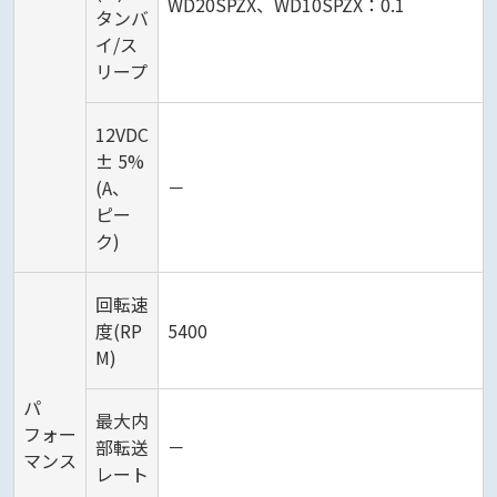
WD20SPZX、WD10SPZX：0.1
タンバ
イ/ス
リープ
12VDC
± 5%
(A、
－
ピー
ク)
回転速
度(RP
5400
M)
パ
最大内
フォー
部転送
－
マンス
レート