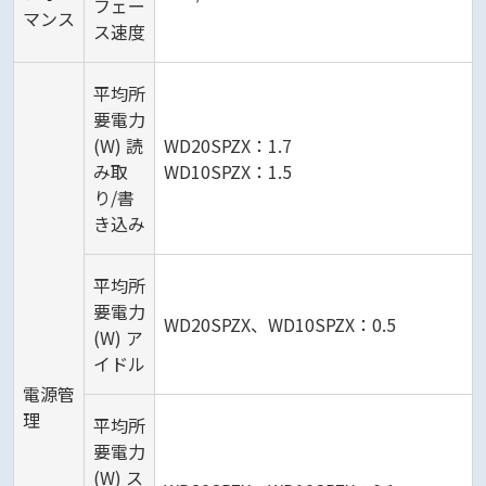
フェー
マンス
ス速度
平均所
要電力
(W) 読
WD20SPZX：1.7
み取
WD10SPZX：1.5
り/書
き込み
平均所
要電力
WD20SPZX、WD10SPZX：0.5
(W) ア
イドル
電源管
理
平均所
要電力
(W) ス