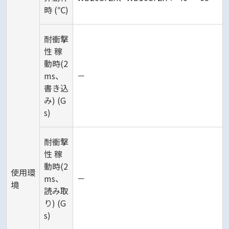
時 (℃)
耐衝撃
性 稼
動時(2
ms、
－
書き込
み) (G
s)
耐衝撃
性 稼
動時(2
使用環
ms、
－
境
読み取
り) (G
s)