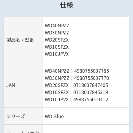
仕様
WD40NPZZ
WD30NPZZ
製品名 / 型番
WD20SPZX
WD10SPZX
WD10JPVX
WD40NPZZ：4988755037785
WD30NPZZ：4988755037778
JAN
WD20SPZX：0718037847405
WD10SPZX：0718037845319
WD10JPVX：4988755010412
シリーズ
WD Blue