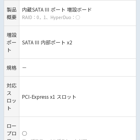
製品
内蔵SATA III ポート 増設ボード
概要
RAID：0，1、HyperDuo：◯
増設
ポー
SATA III 内部ポート x2
ト
規格
－
対応
ス
PCI-Express x1 スロット
ロッ
ト
ロー
プロ
○