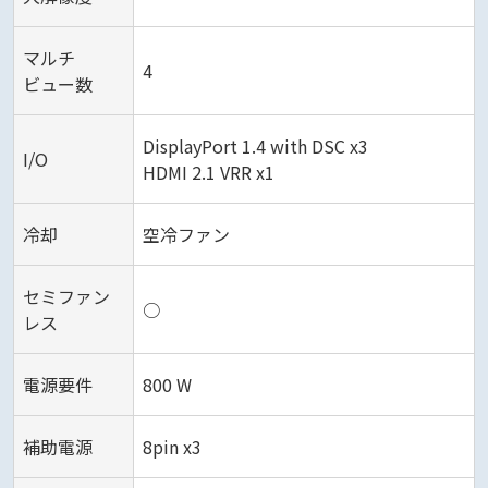
マルチ
4
ビュー数
DisplayPort 1.4 with DSC x3
I/O
HDMI 2.1 VRR x1
冷却
空冷ファン
セミファン
○
レス
電源要件
800 W
補助電源
8pin x3