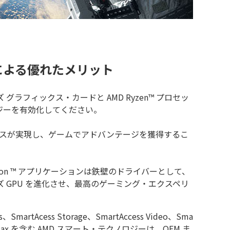
による優れたメリット
シリーズ グラフィックス・カードと AMD Ryzen™ プロセッ
ロジーを有効化してください。
スが実現し、ゲームでアドバンテージを獲得するこ
lin Edition ™ アプリケーションは鉄壁のドライバーとして、
0 シリーズ GPU を進化させ、最高のゲーミング・エクスペリ
cs、SmartAcess Storage、SmartAccess Video、Sma
hift Max を含む AMD スマート・テクノロジーは、OEM ま