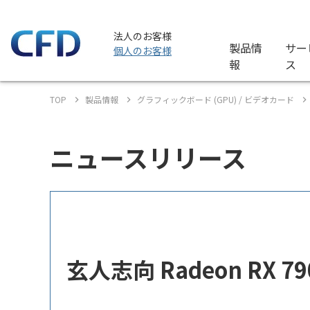
法人のお客様
製品情
サー
個人のお客様
報
ス
TOP
製品情報
グラフィックボード (GPU) / ビデオカード
ニュースリリース
玄人志向 Radeon RX 7